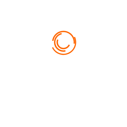
а. В то время город был тем, что означает его название в переводе 
обытчиков олова — китайских авантюристов «хакка». Он находился там,
.
й княжества Селангор. В 1931 г. там было уже 110 тыс. жителей, а еще ч
ации Малайзия и одним из наиболее быстро растущих городов Юго-Вос
ное количество людей со всего света… Куала-Лумпур — это что-то неве
 расположенную неподалеку Путраджаю — и административный центр 
 отразилось — тем более, что город определенно стоит того, чтобы за
панцы и грезящие о райских пляжах, но тем, кто приедет и на недель
, зеленые парки, бюджетный шоппинг, панорамные виды с небоскребо
апечатлеть вид на город с высоты птичьего полета на собственную к