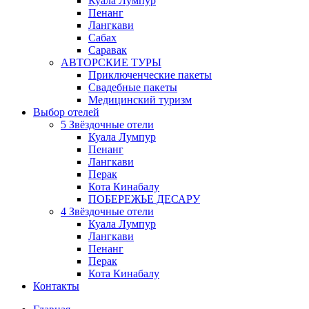
Куала Лумпур
Пенанг
Лангкави
Сабах
Саравак
АВТОРСКИЕ ТУРЫ
Приключенческие пакеты
Свадебные пакеты
Медицинский туризм
Выбор отелей
5 Звёздочные отели
Куала Лумпур
Пенанг
Лангкави
Перак
Кота Кинабалу
ПОБЕРЕЖЬЕ ДЕСАРУ
4 Звёздочные отели
Куала Лумпур
Лангкави
Пенанг
Перак
Кота Кинабалу
Контакты